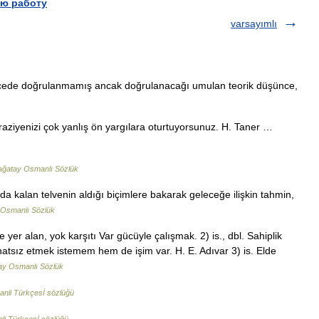
ю работу
varsayımlı
ecede doğrulanmamış ancak doğrulanacağı umulan teorik düşünce,
araziyenizi çok yanlış ön yargılara oturtuyorsunuz. H. Taner …
ğatay Osmanlı Sözlük
da kalan telvenin aldığı biçimlere bakarak geleceğe ilişkin tahmin,
Osmanlı Sözlük
r alan, yok karşıtı Var gücüyle çalışmak. 2) is., dbl. Sahiplik
hatsız etmek istemem hem de işim var. H. E. Adıvar 3) is. Elde
ay Osmanlı Sözlük
nli Türkçesİ sözlüğü