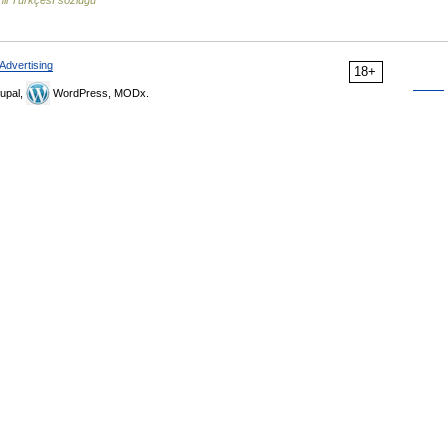
i Türkçesİ sözlüğü
Advertising
18+
upal,
WordPress, MODx.