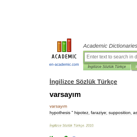
Academic Dictionarie
en-academic.com
İngilizce Sözlük Türkçe
İngilizce Sözlük Türkçe
varsayım
varsayım
hypothesis
"
hipotez
,
faraziye
;
supposition
,
a
İngilizce
Sözlük
Türkçe
.
2010
.