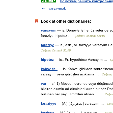
Игры ⚽
Поможем решить контрольну
varsaymak
Look at other dictionaries:
varsayım
— is. Deneylerle henüz yeter der
faraziye, hipotez …
Çağatay Osmanlı Sözlük
faraziye
— is., esk., Ar. farżiyye Varsayım F
Çağatay Osmanlı Sözlük
hipotez
— is., Fr. hypothèse Varsayım …
Ça
kahve falı
— is. Kahve içildikten sonra fincan
varsayım veya görüşleri açıklama …
Çağatay 
var
— sf. 1) Mevcut, evrende veya düşüncede ye
bildiren olumlu ad cümleleri kuran bir söz Ra
bulunan her şey Elimizden alınan… …
Çağat
faraziyye
— (A.) [ ﻪﻴﺽﺮﻓ ] varsayım …
Osma
farziyye
— (A.) [ ﻪﻴﺽﺮﻓ ] varsayım …